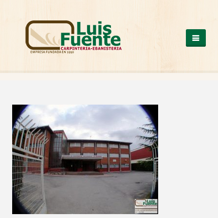
QUIENES SOMOS
COCINAS
OTROS PRODUCTOS
ARMARIOS DE MADERA
CASAS DE MADERA
ESCALERAS DE MADERA
ESTRUCTURAS DE MADERA
MESAS DE MADERA
PUERTAS DE MADERA
SUELOS DE MADERA
TRABAJOS A MEDIDA
VENTANAS DE ALUMINIO Y PVC
NUESTROS TRABAJOS
CONTACTO