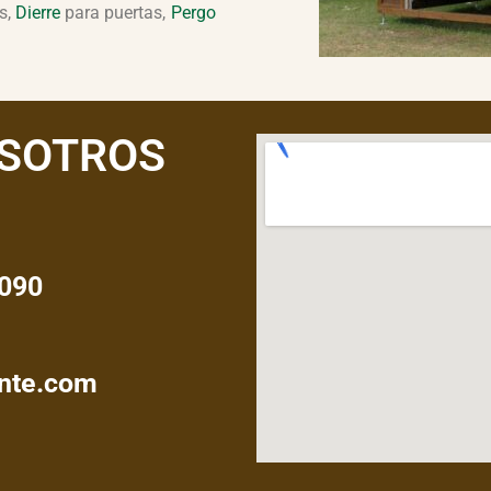
s,
Dierre
para puertas,
Pergo
OSOTROS
 090
ente.com