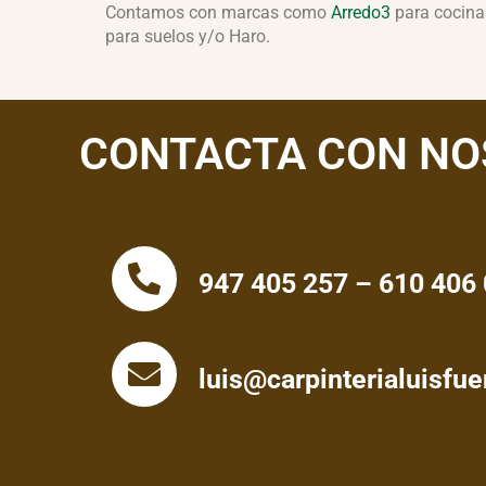
Contamos con marcas como
Arredo3
para cocina
para suelos y/o Haro.
CONTACTA CON N
947 405 257 – 610 406
luis@carpinterialuisfu