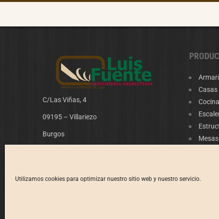
PRODU
Armari
Casas
C/Las Viñas, 4
Cocin
Escale
09195 – Villariezo
Estruc
Burgos
Mesas
Puerta
Tlf:
947 40 52 57
Suelos
Email:
luis@carpinterialuisfuente.com
Trabaj
Utilizamos cookies para optimizar nuestro sitio web y nuestro servicio.