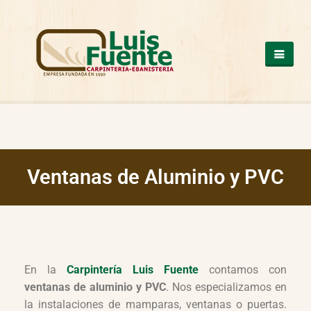
QUIENES SOMOS
COCINAS
OTROS PRODUCTOS
ARMARIOS DE MADERA
CASAS DE MADERA
Ventanas de Aluminio y PVC
ESCALERAS DE MADERA
ESTRUCTURAS DE MADERA
MESAS DE MADERA
PUERTAS DE MADERA
SUELOS DE MADERA
TRABAJOS A MEDIDA
VENTANAS DE ALUMINIO Y PVC
En la
Carpintería Luis Fuente
contamos con
NUESTROS TRABAJOS
ventanas de aluminio y PVC
. Nos especializamos en
CONTACTO
la instalaciones de mamparas, ventanas o puertas.