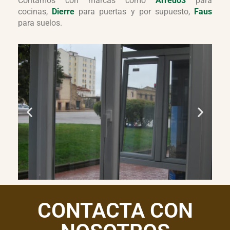
Contamos con marcas como
Arredo3
para
cocinas,
Dierre
para puertas y por supuesto,
Faus
para suelos.
CONTACTA CON