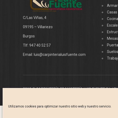
LINEA PLANA
Armar
Casas
C/Las Viñas, 4
Cocin
Escale
09195 – Villariezo
Estruc
Burgos
Mesas
Puert
Tlf:
947 40 52 57
Suelo
Email:
luis@carpinterialuisfuente.com
Trabaj
2013 © CARPINTERÍA EBANISTERÍA LUIS FUENTE S.L. | D
Utilizamos cookies para optimizar nuestro sitio web y nuestro servicio.