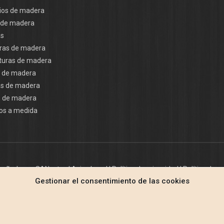
ios de madera
 de madera
as
ras de madera
turas de madera
 de madera
as de madera
s de madera
os a medida
iseñado por
SANcotec
|
Aviso Legal
|
Política de privacidad
|
Política de c
Gestionar el consentimiento de las cookies