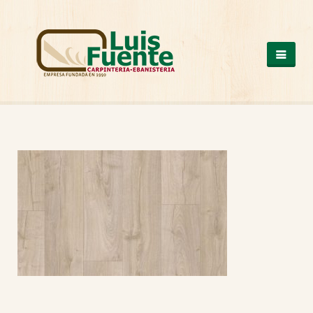
QUIENES SOMOS
COCINAS
OTROS PRODUCTOS
ARMARIOS DE MADERA
CASAS DE MADERA
ESCALERAS DE MADERA
ESTRUCTURAS DE MADERA
MESAS DE MADERA
PUERTAS DE MADERA
SUELOS DE MADERA
TRABAJOS A MEDIDA
VENTANAS DE ALUMINIO Y PVC
NUESTROS TRABAJOS
CONTACTO