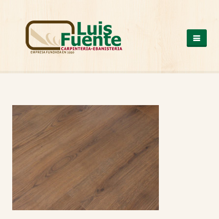
QUIENES SOMOS
COCINAS
OTROS PRODUCTOS
ARMARIOS DE MADERA
CASAS DE MADERA
ESCALERAS DE MADERA
ESTRUCTURAS DE MADERA
MESAS DE MADERA
PUERTAS DE MADERA
SUELOS DE MADERA
TRABAJOS A MEDIDA
VENTANAS DE ALUMINIO Y PVC
NUESTROS TRABAJOS
CONTACTO