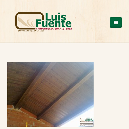
QUIENES SOMOS
COCINAS
OTROS PRODUCTOS
ARMARIOS DE MADERA
CASAS DE MADERA
ESCALERAS DE MADERA
ESTRUCTURAS DE MADERA
MESAS DE MADERA
PUERTAS DE MADERA
SUELOS DE MADERA
TRABAJOS A MEDIDA
VENTANAS DE ALUMINIO Y PVC
NUESTROS TRABAJOS
CONTACTO