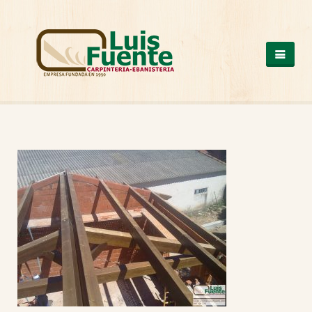
QUIENES SOMOS
COCINAS
OTROS PRODUCTOS
ARMARIOS DE MADERA
CASAS DE MADERA
ESCALERAS DE MADERA
ESTRUCTURAS DE MADERA
MESAS DE MADERA
PUERTAS DE MADERA
SUELOS DE MADERA
TRABAJOS A MEDIDA
VENTANAS DE ALUMINIO Y PVC
NUESTROS TRABAJOS
CONTACTO