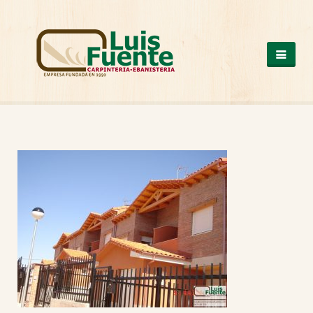
QUIENES SOMOS
COCINAS
OTROS PRODUCTOS
ARMARIOS DE MADERA
CASAS DE MADERA
ESCALERAS DE MADERA
ESTRUCTURAS DE MADERA
MESAS DE MADERA
PUERTAS DE MADERA
SUELOS DE MADERA
TRABAJOS A MEDIDA
VENTANAS DE ALUMINIO Y PVC
NUESTROS TRABAJOS
CONTACTO