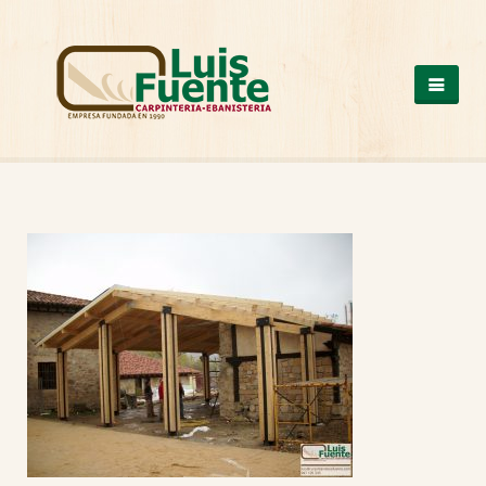
QUIENES SOMOS
COCINAS
OTROS PRODUCTOS
ARMARIOS DE MADERA
CASAS DE MADERA
ESCALERAS DE MADERA
ESTRUCTURAS DE MADERA
MESAS DE MADERA
PUERTAS DE MADERA
SUELOS DE MADERA
TRABAJOS A MEDIDA
VENTANAS DE ALUMINIO Y PVC
NUESTROS TRABAJOS
CONTACTO