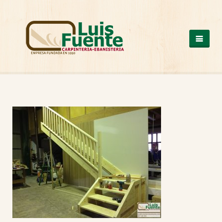
QUIENES SOMOS
COCINAS
OTROS PRODUCTOS
ARMARIOS DE MADERA
CASAS DE MADERA
ESCALERAS DE MADERA
ESTRUCTURAS DE MADERA
MESAS DE MADERA
PUERTAS DE MADERA
SUELOS DE MADERA
TRABAJOS A MEDIDA
VENTANAS DE ALUMINIO Y PVC
NUESTROS TRABAJOS
CONTACTO