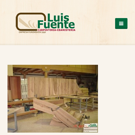
QUIENES SOMOS
COCINAS
OTROS PRODUCTOS
ARMARIOS DE MADERA
CASAS DE MADERA
ESCALERAS DE MADERA
ESTRUCTURAS DE MADERA
MESAS DE MADERA
PUERTAS DE MADERA
SUELOS DE MADERA
TRABAJOS A MEDIDA
VENTANAS DE ALUMINIO Y PVC
NUESTROS TRABAJOS
CONTACTO