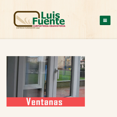
QUIENES SOMOS
COCINAS
OTROS PRODUCTOS
ARMARIOS DE MADERA
CASAS DE MADERA
ESCALERAS DE MADERA
ESTRUCTURAS DE MADERA
MESAS DE MADERA
PUERTAS DE MADERA
SUELOS DE MADERA
TRABAJOS A MEDIDA
VENTANAS DE ALUMINIO Y PVC
NUESTROS TRABAJOS
CONTACTO