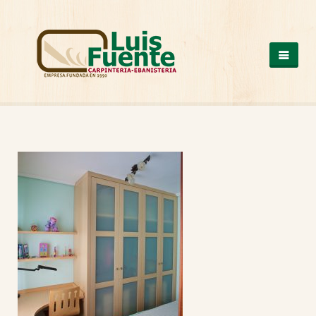
QUIENES SOMOS
COCINAS
OTROS PRODUCTOS
ARMARIOS DE MADERA
CASAS DE MADERA
ESCALERAS DE MADERA
ESTRUCTURAS DE MADERA
MESAS DE MADERA
PUERTAS DE MADERA
SUELOS DE MADERA
TRABAJOS A MEDIDA
VENTANAS DE ALUMINIO Y PVC
NUESTROS TRABAJOS
CONTACTO