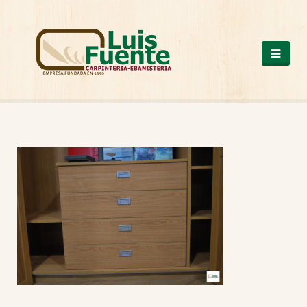
QUIENES SOMOS
COCINAS
OTROS PRODUCTOS
ARMARIOS DE MADERA
CASAS DE MADERA
ESCALERAS DE MADERA
ESTRUCTURAS DE MADERA
MESAS DE MADERA
PUERTAS DE MADERA
SUELOS DE MADERA
TRABAJOS A MEDIDA
VENTANAS DE ALUMINIO Y PVC
NUESTROS TRABAJOS
CONTACTO