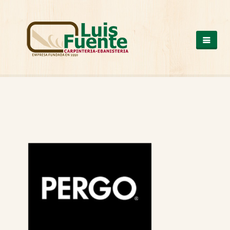
QUIENES SOMOS
COCINAS
OTROS PRODUCTOS
ARMARIOS DE MADERA
CASAS DE MADERA
ESCALERAS DE MADERA
ESTRUCTURAS DE MADERA
MESAS DE MADERA
PUERTAS DE MADERA
SUELOS DE MADERA
TRABAJOS A MEDIDA
VENTANAS DE ALUMINIO Y PVC
NUESTROS TRABAJOS
CONTACTO