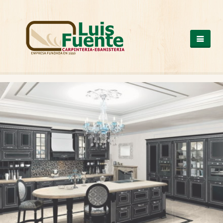
QUIENES SOMOS
COCINAS
OTROS PRODUCTOS
ARMARIOS DE MADERA
CASAS DE MADERA
ESCALERAS DE MADERA
ESTRUCTURAS DE MADERA
MESAS DE MADERA
PUERTAS DE MADERA
SUELOS DE MADERA
TRABAJOS A MEDIDA
VENTANAS DE ALUMINIO Y PVC
NUESTROS TRABAJOS
CONTACTO