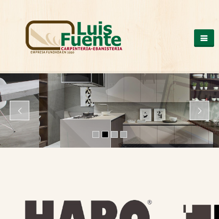
QUIENES SOMOS
COCINAS
OTROS PRODUCTOS
ARMARIOS DE MADERA
CASAS DE MADERA
ESCALERAS DE MADERA
ESTRUCTURAS DE MADERA
MESAS DE MADERA
PUERTAS DE MADERA
SUELOS DE MADERA
TRABAJOS A MEDIDA
VENTANAS DE ALUMINIO Y PVC
NUESTROS TRABAJOS
CONTACTO