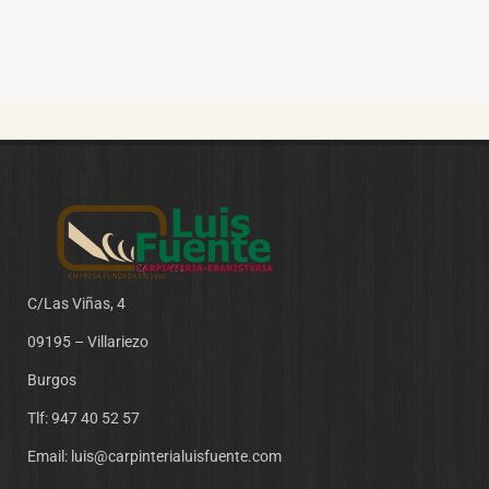
C/Las Viñas, 4
09195 – Villariezo
Burgos
Tlf:
947 40 52 57
Email:
luis@carpinterialuisfuente.com